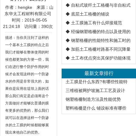
◆
自粘式玻纤土工格栅与非自粘式
作者：hengke
来源：山
东华太工程材料有限公司
◆
底层土工格栅的铺设
时间：2019-05-05
◆
土工膜施工有什么焊接规范
21:24:18
访问量：
390次
◆
经编钢塑格栅的特点以及使用的
描述：当你关注到了这样的
◆
钢塑格栅的性能特性和施工时的
一个基本土工膜的特点之后
◆
加筋土工格栅对路基不同沉降量
我们才能够在整体使用的时
◆
土工布优点突出其保护功能体现
候也都更加的方便一些，我
们在进行整个防护作用的时
最新文章排行
候才会发现这样的一个防渗
水的作用是非常强大的，如
土工膜是什么东西?有哪些性能特
果你是应用在堤坝上面的话
三维植被网护坡施工工艺及设计
那么我们肯定是必须将这个
钢塑格栅制造方法及性能优势
方面做好才能够比普通的膜
塑料格栅是什么 铺设标准有哪些
有更多的优势的，那么我们
就可以在选择这样一个防渗
水的土工膜的时候都能够展
现出来他自己的优势。