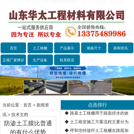
首页
土工格栅
产品展示
规格尺寸
新闻资讯
正规厂家辨识
生产设备
联系联谊
点击排行
当前位置：
首页
>
新闻资
◆
路基土工格栅用于路面排水的效
讯
>
技术文档
◆
土工格室施工方案流程主要分为
防渗土工膜比普通
◆
呼和浩特玻纤土工格栅在路面加
的有什么优势