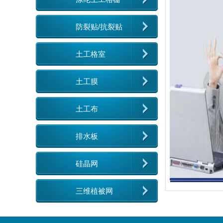
防裂贴/抗裂贴
土工格室
土工膜
土工布
排水板
硅晶网
三维植被网