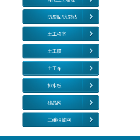
防裂贴/抗裂贴
土工格室
土工膜
土工布
排水板
硅晶网
三维植被网