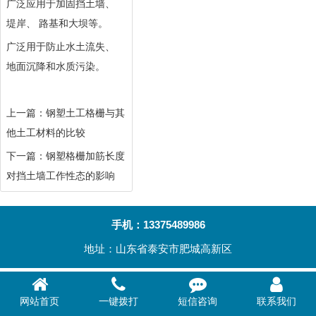
广泛应用于加固挡土墙、
堤岸、 路基和大坝等。
广泛用于防止水土流失、
地面沉降和水质污染。
上一篇：
钢塑土工格栅与其
他土工材料的比较
下一篇：
钢塑格栅加筋长度
对挡土墙工作性态的影响
手机：13375489986
地址：山东省泰安市肥城高新区




网站首页
一键拨打
短信咨询
联系我们