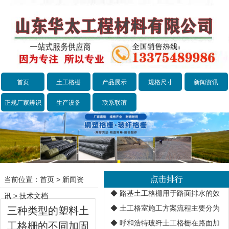
首页
土工格栅
产品展示
规格尺寸
新闻资讯
正规厂家辨识
生产设备
联系联谊
点击排行
当前位置：
首页
>
新闻资
◆
路基土工格栅用于路面排水的效
讯
>
技术文档
◆
土工格室施工方案流程主要分为
三种类型的塑料土
◆
呼和浩特玻纤土工格栅在路面加
工格栅的不同加固