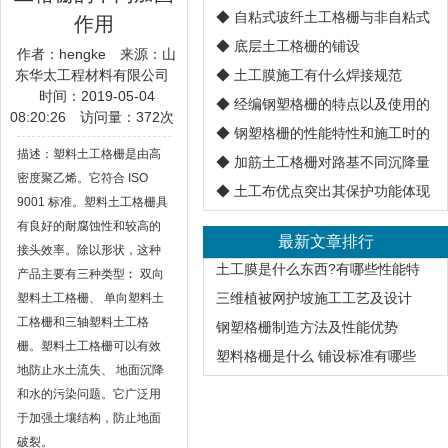
◆
自粘式玻纤土工格栅与非自粘式
作用
◆
底层土工格栅的铺设
作者：hengke
来源：山
东华太工程材料有限公司
◆
土工膜施工有什么焊接规范
时间：2019-05-04
◆
经编钢塑格栅的特点以及使用的
08:20:26
访问量：
372次
◆
钢塑格栅的性能特性和施工时的
描述：塑料土工格栅是由高
◆
加筋土工格栅对路基不同沉降量
密度聚乙烯。它符合 ISO
◆
土工布优点突出其保护功能体现
9001 标准。塑料土工格栅具
有良好的耐腐蚀性和较高的
最新文章排行
接头效率。除以形状，这种
土工膜是什么东西?有哪些性能特
产品主要有三种类型︰ 双向
三维植被网护坡施工工艺及设计
塑料土工格栅、 单向塑料土
工格栅和三轴塑料土工格
钢塑格栅制造方法及性能优势
栅。塑料土工格栅可以有效
塑料格栅是什么 铺设标准有哪些
地防止水土流失、 地面沉降
和水的污染问题。它广泛用
于加强土壤结构，防止地面
破裂。