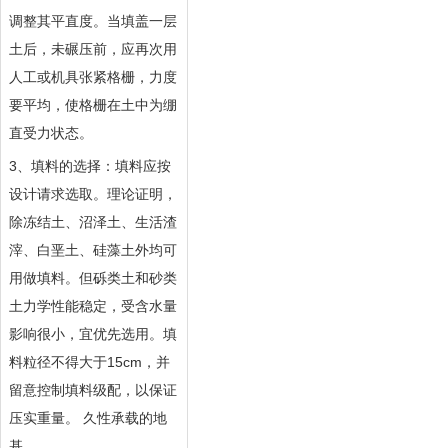
调整其平直度。当填盖一层
土后，未碾压前，应再次用
人工或机具张紧格栅，力度
要平均，使格栅在土中为绷
直受力状态。
3、填料的选择：填料应按
设计请求选取。理论证明，
除冻结土、沼泽土、生活渣
滓、白垩土、硅藻土外均可
用做填料。但砾类土和砂类
土力学性能稳定，受含水量
影响很小，宜优先选用。填
料粒径不得大于15cm，并
留意控制填料级配，以保证
压实重量。 久性承载的地
基。