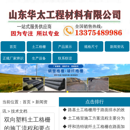
首页
土工格栅
产品展示
规格尺寸
新闻资讯
正规厂家辨识
生产设备
联系联谊
点击排行
当前位置：
首页
>
新闻资
◆
路基土工格栅用于路面排水的效
讯
>
技术文档
◆
土工格室施工方案流程主要分为
双向塑料土工格栅
◆
呼和浩特玻纤土工格栅在路面加
的施工流程和要点