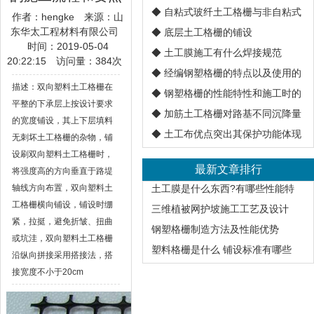
◆
自粘式玻纤土工格栅与非自粘式
作者：hengke
来源：山
东华太工程材料有限公司
◆
底层土工格栅的铺设
时间：2019-05-04
◆
土工膜施工有什么焊接规范
20:22:15
访问量：
384次
◆
经编钢塑格栅的特点以及使用的
描述：双向塑料土工格栅在
◆
钢塑格栅的性能特性和施工时的
平整的下承层上按设计要求
◆
加筋土工格栅对路基不同沉降量
的宽度铺设，其上下层填料
◆
土工布优点突出其保护功能体现
无刺坏土工格栅的杂物，铺
设刷双向塑料土工格栅时，
最新文章排行
将强度高的方向垂直于路堤
轴线方向布置，双向塑料土
土工膜是什么东西?有哪些性能特
工格栅横向铺设，铺设时绷
三维植被网护坡施工工艺及设计
紧，拉挺，避免折皱、扭曲
钢塑格栅制造方法及性能优势
或坑洼，双向塑料土工格栅
塑料格栅是什么 铺设标准有哪些
沿纵向拼接采用搭接法，搭
接宽度不小于20cm