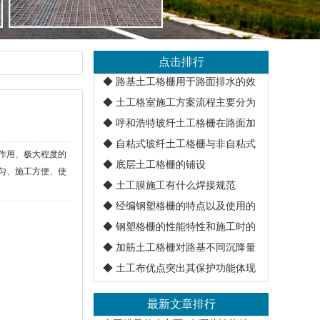
点击排行
◆
路基土工格栅用于路面排水的效
◆
土工格室施工方案流程主要分为
◆
呼和浩特玻纤土工格栅在路面加
◆
自粘式玻纤土工格栅与非自粘式
作用、极大程度的
◆
底层土工格栅的铺设
匀、施工方便、使
◆
土工膜施工有什么焊接规范
◆
经编钢塑格栅的特点以及使用的
◆
钢塑格栅的性能特性和施工时的
◆
加筋土工格栅对路基不同沉降量
◆
土工布优点突出其保护功能体现
最新文章排行