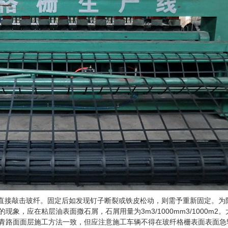
直接敲击玻纤。固定后如发现钉子断裂或铁皮松动，则需予重新固定。为
，应在粘层油表面撒石屑，石屑用量为3m3/1000mm3/1000m2。
青路面面层施工方法一致，但应注意施工车辆不得在玻纤格栅表面表面急